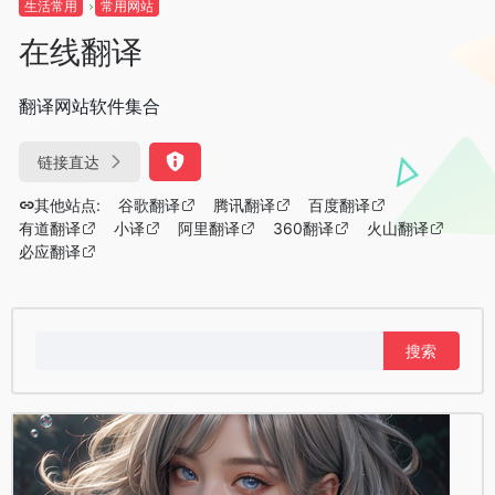
生活常用
常用网站
在线翻译
翻译网站软件集合
链接直达
其他站点:
谷歌翻译
腾讯翻译
百度翻译
有道翻译
小译
阿里翻译
360翻译
火山翻译
必应翻译
搜
索：