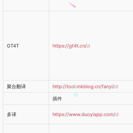
GT4T
https://gt4t.cn/
聚合翻译
http://tool.mkblog.cn/fanyi/
插件
多译
https://www.duoyiapp.com/