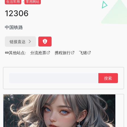
生活常用
常用网站
12306
中国铁路
链接直达
其他站点:
分流抢票
携程旅行
飞猪
搜
索：