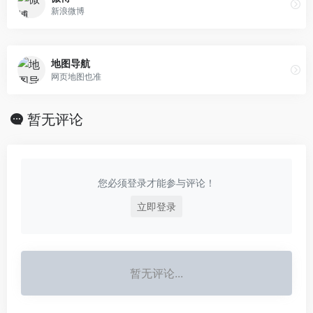
新浪微博
地图导航
网页地图也准
暂无评论
您必须登录才能参与评论！
立即登录
暂无评论...