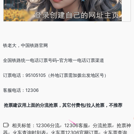
铁老大，中国铁路官网
全国铁路统一电话订票号码–官方唯一电话订票渠道
订票电话：95105105（外地订票需加拨出发地区号）
客服电话：12306
抢票建议用上面的分流抢票，其它付费包/拉人抢票，不推荐
相关标签：
12306分流
12306客服
分流抢票
抢票神
器
火车查询时刻表
火车票12306官网订票
火车票查询