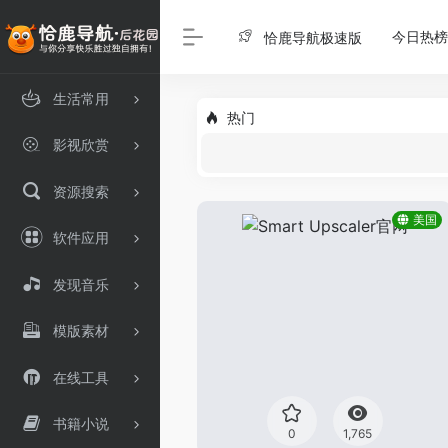
今日热榜
恰鹿导航极速版
生活常用
热门
影视欣赏
资源搜索
美国
软件应用
发现音乐
模版素材
在线工具
书籍小说
0
1,765