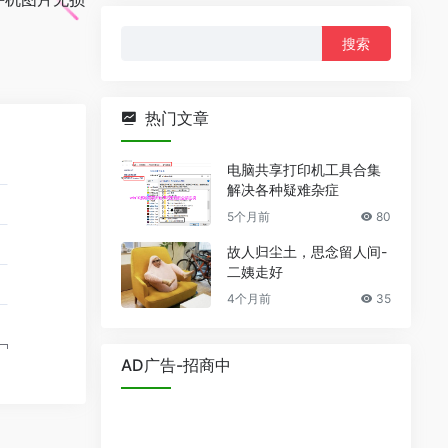
搜
索：
热门文章
电脑共享打印机工具合集
解决各种疑难杂症
5个月前
80
故人归尘土，思念留人间-
二姨走好
4个月前
35
AD广告-招商中