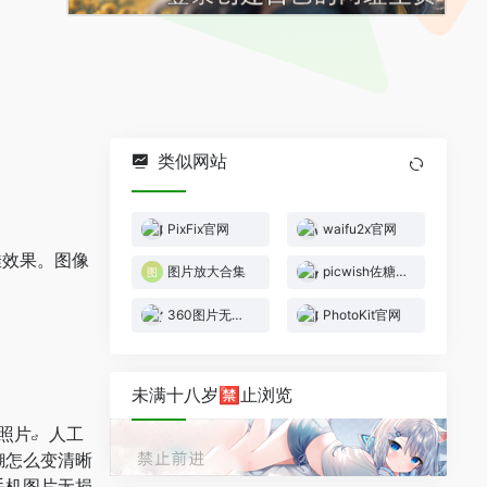
类似网站
PixFix官网
waifu2x官网
最佳效果。图像
图片放大合集
picwish佐糖官网
360图片无损放大
PhotoKit官网
未满十八岁🈲止浏览
照片
人工
糊怎么变清晰
手机图片无损