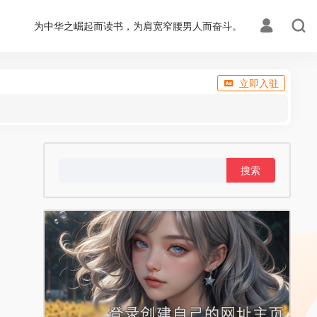
为中华之崛起而读书，为肩宽窄腰男人而奋斗。
立即入驻
搜
索：