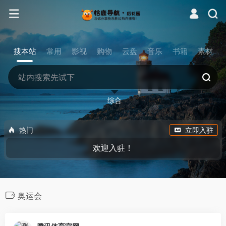
搜本站
常用
影视
购物
云盘
音乐
书籍
素材
综合
热门
立即入驻
欢迎入驻！
奥运会