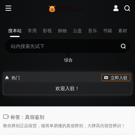
搜本站
常用
影视
购物
云盘
音乐
书籍
素材
综合
热门
立即入驻
欢迎入驻！
标签：真假鉴别
教你辨别正品假货，做简单易懂的真假辨别，大牌高仿假货辨识！