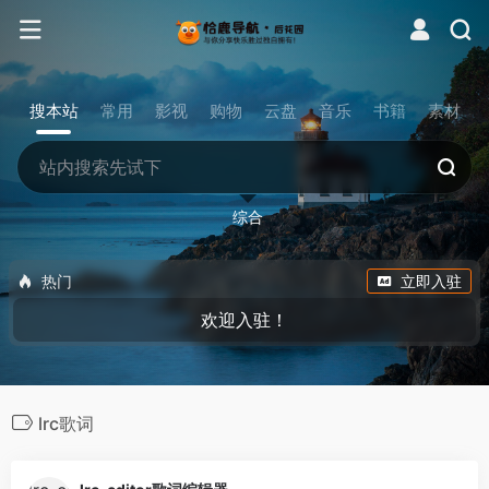
搜本站
常用
影视
购物
云盘
音乐
书籍
素材
综合
热门
立即入驻
欢迎入驻！
lrc歌词