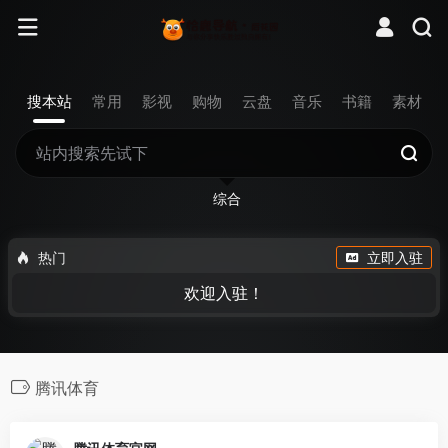
搜本站
常用
影视
购物
云盘
音乐
书籍
素材
综合
热门
立即入驻
欢迎入驻！
腾讯体育