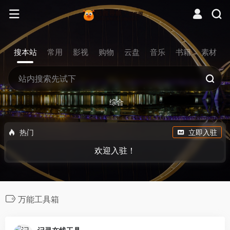
搜本站
常用
影视
购物
云盘
音乐
书籍
素材
综合
热门
立即入驻
欢迎入驻！
万能工具箱