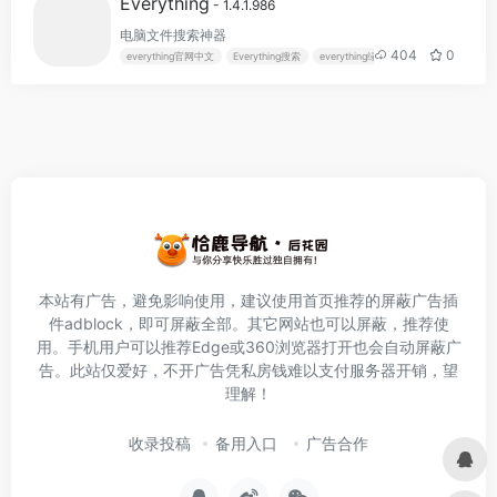
Everything
- 1.4.1.986
电脑文件搜索神器
404
0
everything官网中文
Everything搜索
everything绿色中文版
批量搜索
本站有广告，避免影响使用，建议使用首页推荐的屏蔽广告插
件
adblock
，即可屏蔽全部。其它网站也可以屏蔽，推荐使
用。手机用户可以推荐Edge或360浏览器打开也会自动屏蔽广
告。此站仅爱好，不开广告凭私房钱难以支付服务器开销，望
理解！
收录投稿
备用入口
广告合作