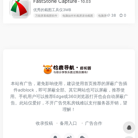
FastStone Capture
- 10.03
优秀的截图工具仅3MB
38
0
万能屏幕截图软件
电脑如何长截屏滚动截图
电脑屏幕截图小工具
电脑截
本站有广告，避免影响使用，建议使用首页推荐的屏蔽广告插
件
adblock
，即可屏蔽全部。其它网站也可以屏蔽，推荐使
用。手机用户可以推荐Edge或360浏览器打开也会自动屏蔽广
告。此站仅爱好，不开广告凭私房钱难以支付服务器开销，望
理解！
收录投稿
备用入口
广告合作