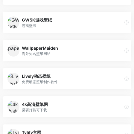
GW5K游戏壁纸
游戏壁纸
WallpaperMaiden
海外知名壁纸网站
Lively动态壁纸
免费动态壁纸制作软件
4k高清壁纸网
需要打赏可下载
Tylify官网