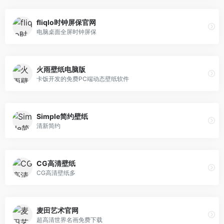
fliqlo时钟屏保官网
电脑桌面全屏时钟屏保
火雨壁纸电脑版
卡饭开发的免费PC端动态壁纸软件
Simple简约壁纸
清新简约
CG高清壁纸
CG高清壁纸多
麦田艺术官网
超高清世界名画免费下载