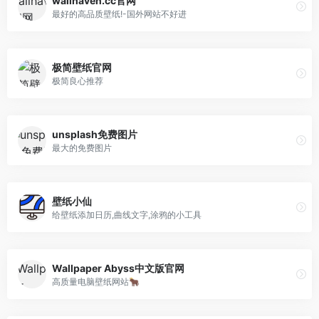
wallhaven.cc官网
最好的高品质壁纸!-国外网站不好进
极简壁纸官网
极简良心推荐
unsplash免费图片
最大的免费图片
壁纸小仙
给壁纸添加日历,曲线文字,涂鸦的小工具
Wallpaper Abyss中文版官网
高质量电脑壁纸网站🐂