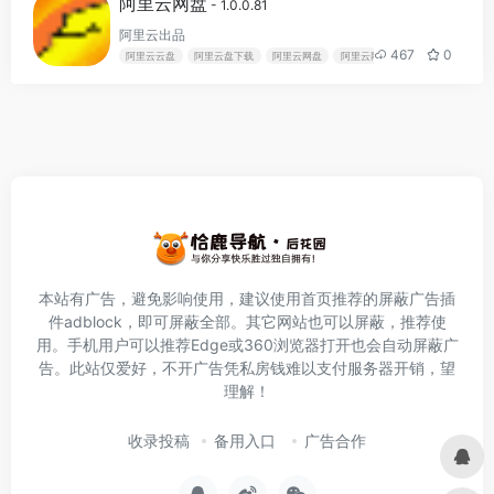
阿里云网盘
- 1.0.0.81
阿里云出品
467
0
阿里云云盘
阿里云盘下载
阿里云网盘
阿里云网盘登录
本站有广告，避免影响使用，建议使用首页推荐的屏蔽广告插
件
adblock
，即可屏蔽全部。其它网站也可以屏蔽，推荐使
用。手机用户可以推荐Edge或360浏览器打开也会自动屏蔽广
告。此站仅爱好，不开广告凭私房钱难以支付服务器开销，望
理解！
收录投稿
备用入口
广告合作