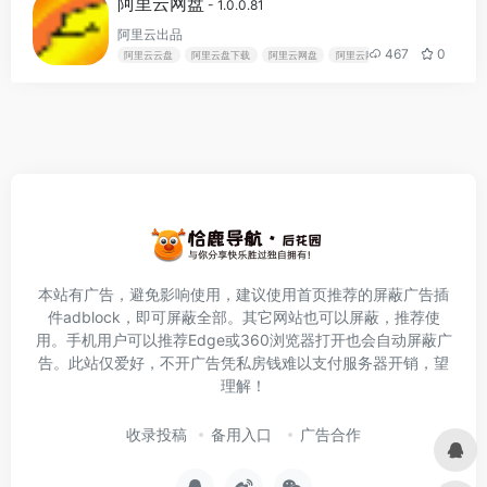
阿里云网盘
- 1.0.0.81
阿里云出品
467
0
阿里云云盘
阿里云盘下载
阿里云网盘
阿里云网盘登录
本站有广告，避免影响使用，建议使用首页推荐的屏蔽广告插
件
adblock
，即可屏蔽全部。其它网站也可以屏蔽，推荐使
用。手机用户可以推荐Edge或360浏览器打开也会自动屏蔽广
告。此站仅爱好，不开广告凭私房钱难以支付服务器开销，望
理解！
收录投稿
备用入口
广告合作