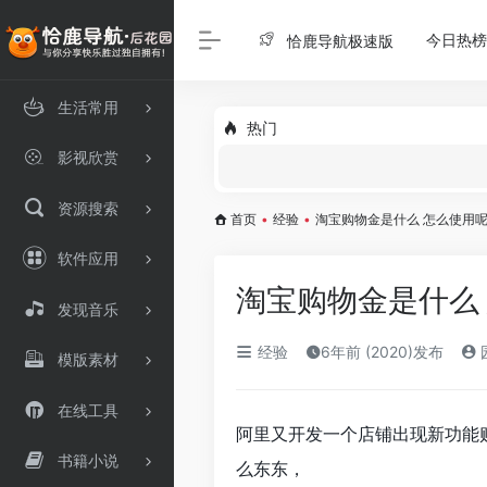
今日热榜
恰鹿导航极速版
生活常用
热门
影视欣赏
资源搜索
首页
•
经验
•
淘宝购物金是什么 怎么使用
软件应用
淘宝购物金是什么
发现音乐
经验
6年前 (2020)发布
模版素材
在线工具
阿里又开发一个店铺出现新功能
书籍小说
么东东，